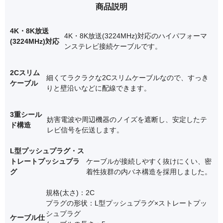
商品説明
4K・8K放送
4K・8K放送(3224MHz)対応のハイパフォーマ
(3224MHz)対応
ンステレビ接続ケーブルです。
2Cスリム
細くてラクラクな2Cスリムケーブルなので、すっき
ケーブル
りと壁沿いなどに配線できます。
3重シール
妨害電波や周辺機器のノイズを遮断し、安定したテ
ド構造
レビ信号を伝送します。
L型プッシュプラグ・ス
トレートプッシュプラ
ケーブルが接続しやすく抜けにくい、密
グ
着性抜群の内バネ構造を採用しました。
規格(太さ)：2C
プラグの形状：L型プッシュプラグ×ストレートプッ
シュプラグ
ケーブル仕