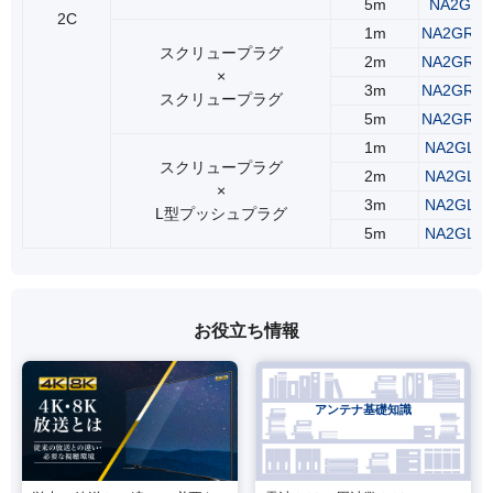
5m
NA2GSS
2C
1m
NA2GRS
スクリュープラグ
2m
NA2GRS
×
3m
NA2GRS
スクリュープラグ
5m
NA2GRS
1m
NA2GLR
スクリュープラグ
2m
NA2GLR
×
3m
NA2GLR
L型プッシュプラグ
5m
NA2GLR
お役立ち情報
アンテナ基礎知識