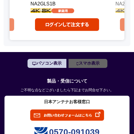
NA2GLS1B
NA2GL
パソコン表示
スマホ表示
製品・受信について
ご不明な点などございましたら下記までお問合せ下さい。
日本アンテナお客様窓口
0570-091039