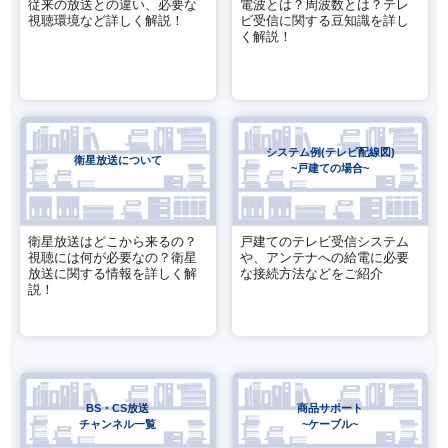
従来の放送との違い、必要な
電波とは？周波数とは？テレ
視聴環境など詳しく解説！
ビ受信に関する豆知識を詳し
く解説！
システム例(テレビ配線図)
衛星放送について
~戸建ての場合~
衛星放送はどこから来るの？
戸建てのテレビ受信システム
視聴には何が必要なの？衛星
や、アンテナへの給電に必要
放送に関する情報を詳しく解
な接続方法などをご紹介
説！
BS・CS放送
商品サポート
チャンネル一覧
~ケーブル~