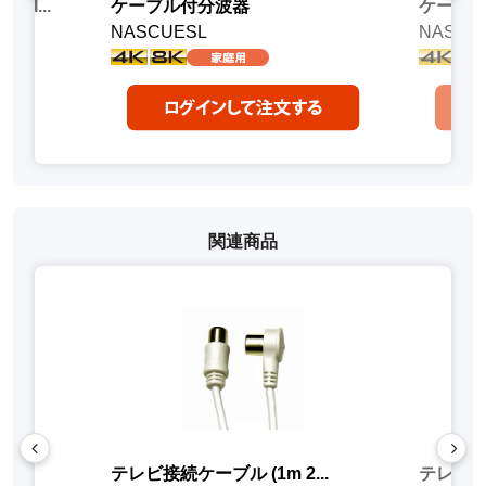
I...
ケーブル付分波器
ケーブ
NASCUESL
NASUE
関連商品
..
テレビ接続ケーブル (1m 2...
テレビ接続