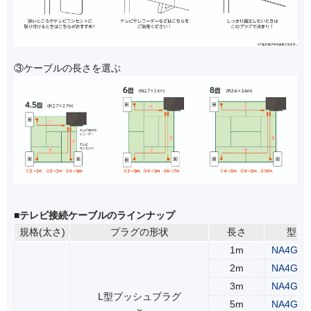
③ケーブルの長さを選ぶ
■テレビ接続ケーブルのラインナップ
規格(太さ)
プラグの形状
長さ
型名
1m
NA4GLS
2m
NA4GLS
3m
NA4GLS
L型プッシュプラグ
5m
NA4GLS
×