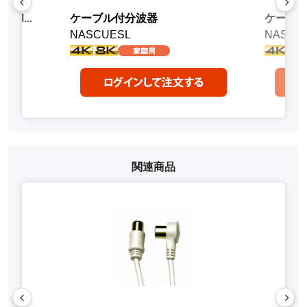
I...
ケーブル付分波器
ケーブ
NASCUESL
NASUE
関連商品