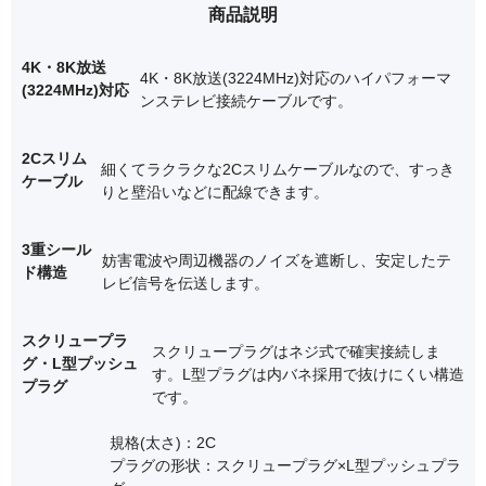
商品説明
4K・8K放送
4K・8K放送(3224MHz)対応のハイパフォーマ
(3224MHz)対応
ンステレビ接続ケーブルです。
2Cスリム
細くてラクラクな2Cスリムケーブルなので、すっき
ケーブル
りと壁沿いなどに配線できます。
3重シール
妨害電波や周辺機器のノイズを遮断し、安定したテ
ド構造
レビ信号を伝送します。
スクリュープラ
スクリュープラグはネジ式で確実接続しま
グ・L型プッシュ
す。L型プラグは内バネ採用で抜けにくい構造
プラグ
です。
規格(太さ)：2C
プラグの形状：スクリュープラグ×L型プッシュプラ