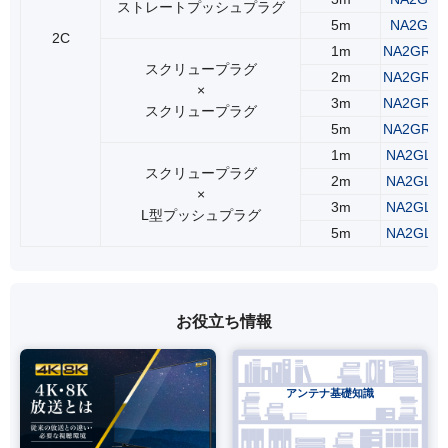
ストレートプッシュプラグ
5m
NA2GSS
2C
1m
NA2GRS
スクリュープラグ
2m
NA2GRS
×
3m
NA2GRS
スクリュープラグ
5m
NA2GRS
1m
NA2GLR
スクリュープラグ
2m
NA2GLR
×
3m
NA2GLR
L型プッシュプラグ
5m
NA2GLR
お役立ち情報
アンテナ基礎知識