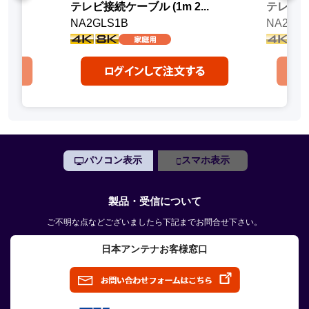
..
テレビ接続ケーブル (1m 2...
テレビ接続
NA2GLS1B
NA2GL
パソコン表示
スマホ表示
製品・受信について
ご不明な点などございましたら下記までお問合せ下さい。
日本アンテナお客様窓口